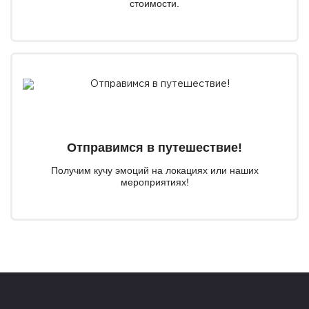
стоимости.
— десятки атмосферных мест для красивых
фотографий.
Эта экскурсия не про достопримечательности из
списка. Она про настроение старого Кранца, про тихие
улочки, которые помнят несколько эпох, про истории
обычных людей и про тот Зеленоградск, который
открывается лишь тем, кто готов свернуть с
туристических маршрутов. После такой прогулки город
Отправимся в путешествие!
становится не просто красивым курортом, а местом,
Получим кучу эмоций на локациях или наших
которое хочется понять и полюбить.
мероприятиях!