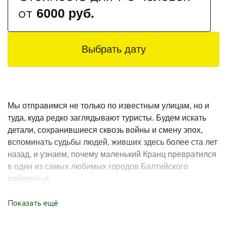
6000 руб.
от
Выбрать дату
Мы отправимся не только по известным улицам, но и
туда, куда редко заглядывают туристы. Будем искать
детали, сохранившиеся сквозь войны и смену эпох,
вспоминать судьбы людей, живших здесь более ста лет
назад, и узнаем, почему маленький Кранц превратился
в один из самых любимых городов Балтийского
побережья.
ЧТО ВАС ЖДЁТ ВО ВРЕМЯ
Показать ещё
ЭКСКУРСИИ