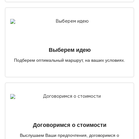
города;
— какие легенды передаются среди местных жителей
из поколения в поколение.
ПОЧЕМУ СТОИТ ВЫБРАТЬ ЭТУ
ЭКСКУРСИЮ
Выберем идею
Подберем оптимальный маршрут, на ваших условиях.
— авторский маршрут вдали от стандартных
туристических троп;
— множество мест, которые невозможно найти
самостоятельно;
— живые истории вместо сухих дат и фактов;
— возможность увидеть настоящий Зеленоградск
глазами местных жителей;
Договоримся о стоимости
— комфортный формат прогулки в небольшой группе;
Выслушаем Ваши предпочтения, договоримся о