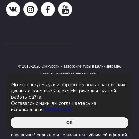
Наша группа в ВК
Наша страница в Instagram
Наша группа в Facebook
Наш канал на YouTube
© 2010-2026 Экскурсии и авторские туры в Калининграде.
Работает на HostCMS
Политика конфиденциальности
Согласие на обработку персональных данных
Мы используем куки и обработку пользовательских
данных с помощью Яндекс.Метрики для лучшей
Поддержка сайта
работы сайта.
Оставаясь с нами, вы соглашаетесь на
использование
файлов куки
.
Данный сайт является информационным сервисом,
ОК
помогающим с поиском экскурсий и туров и не оказывает
туристических услуг. Вся размещенная информация носит
справочный характер и не является публичной офертой.