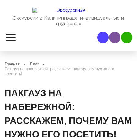
Экскурсии в Калининграде:
индивидуальные и
групповые
Наш Viber
Наш
Главная
Блог
Пакгауз на набережной: расскажем, почему вам нужно его
посетить!
ПАКГАУЗ НА
НАБЕРЕЖНОЙ:
РАССКАЖЕМ, ПОЧЕМУ ВАМ
НУЖНО ЕГО ПОСЕТИТЬ!